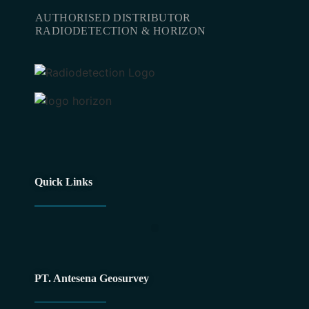
AUTHORISED DISTRIBUTOR
RADIODETECTION & HORIZON
Quick Links
Utility Maping For Horizontal Direct Drilling (HDD) Plan
PT. Antesena Geosurvey