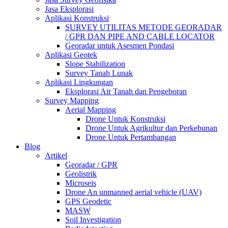
Jasa Eksplorasi
Aplikasi Konstruksi
SURVEY UTILITAS METODE GEORADAR
/ GPR DAN PIPE AND CABLE LOCATOR
Georadar untuk Asesmen Pondasi
Aplikasi Geotek
Slope Stabilization
Survey Tanah Lunak
Aplikasi Lingkungan
Eksplorasi Air Tanah dan Pengeboran
Survey Mapping
Aerial Mapping
Drone Untuk Konstruksi
Drone Untuk Agrikultur dan Perkebunan
Drone Untuk Pertambangan
Blog
Artikel
Georadar / GPR
Geolistrik
Microseis
Drone An unmanned aerial vehicle (UAV)
GPS Geodetic
MASW
Soil Investigation