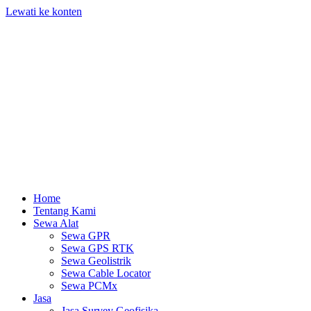
Lewati ke konten
Home
Tentang Kami
Sewa Alat
Sewa GPR
Sewa GPS RTK
Sewa Geolistrik
Sewa Cable Locator
Sewa PCMx
Jasa
Jasa Survey Geofisika