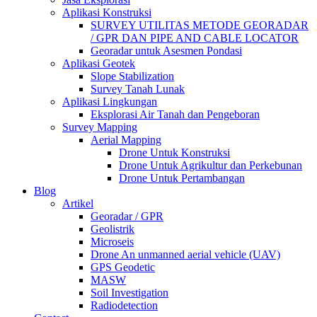
Aplikasi Konstruksi
SURVEY UTILITAS METODE GEORADAR
/ GPR DAN PIPE AND CABLE LOCATOR
Georadar untuk Asesmen Pondasi
Aplikasi Geotek
Slope Stabilization
Survey Tanah Lunak
Aplikasi Lingkungan
Eksplorasi Air Tanah dan Pengeboran
Survey Mapping
Aerial Mapping
Drone Untuk Konstruksi
Drone Untuk Agrikultur dan Perkebunan
Drone Untuk Pertambangan
Blog
Artikel
Georadar / GPR
Geolistrik
Microseis
Drone An unmanned aerial vehicle (UAV)
GPS Geodetic
MASW
Soil Investigation
Radiodetection