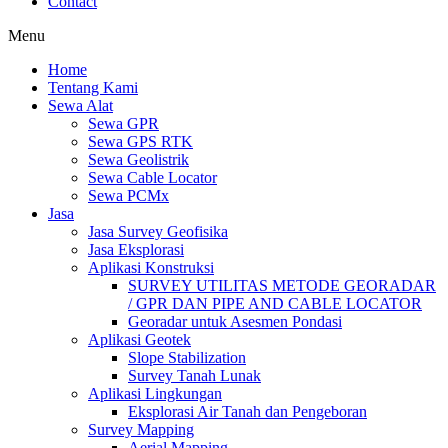
Contact
Menu
Home
Tentang Kami
Sewa Alat
Sewa GPR
Sewa GPS RTK
Sewa Geolistrik
Sewa Cable Locator
Sewa PCMx
Jasa
Jasa Survey Geofisika
Jasa Eksplorasi
Aplikasi Konstruksi
SURVEY UTILITAS METODE GEORADAR
/ GPR DAN PIPE AND CABLE LOCATOR
Georadar untuk Asesmen Pondasi
Aplikasi Geotek
Slope Stabilization
Survey Tanah Lunak
Aplikasi Lingkungan
Eksplorasi Air Tanah dan Pengeboran
Survey Mapping
Aerial Mapping