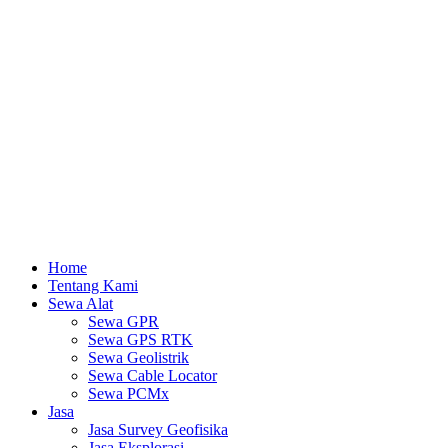
Lewati
ke
konten
Home
Tentang Kami
Sewa Alat
Sewa GPR
Sewa GPS RTK
Sewa Geolistrik
Sewa Cable Locator
Sewa PCMx
Jasa
Jasa Survey Geofisika
Jasa Eksplorasi