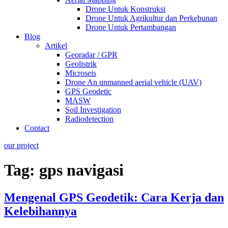
Drone Untuk Konstruksi
Drone Untuk Agrikultur dan Perkebunan
Drone Untuk Pertambangan
Blog
Artikel
Georadar / GPR
Geolistrik
Microseis
Drone An unmanned aerial vehicle (UAV)
GPS Geodetic
MASW
Soil Investigation
Radiodetection
Contact
our project
Tag:
gps navigasi
Mengenal GPS Geodetik: Cara Kerja dan
Kelebihannya