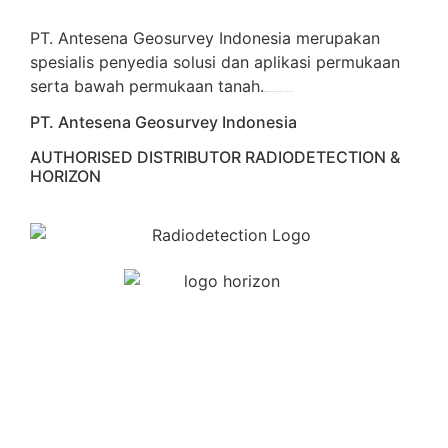
PT. Antesena Geosurvey Indonesia merupakan
spesialis penyedia solusi dan aplikasi permukaan
serta bawah permukaan tanah.
familion
backdrop bandung
event production
PT. Antesena Geosurvey Indonesia
AUTHORISED DISTRIBUTOR RADIODETECTION &
HORIZON