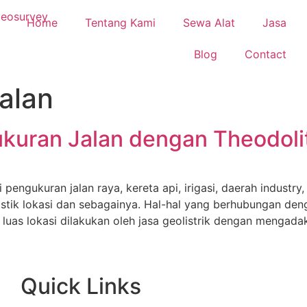
Home
Tentang Kami
Sewa Alat
Jasa
Blog
Contact
alan
kuran Jalan dengan Theodoli
 pengukuran jalan raya, kereta api, irigasi, daerah indust
ristik lokasi dan sebagainya. Hal-hal yang berhubungan de
 luas lokasi dilakukan oleh jasa geolistrik dengan mengad
Quick Links