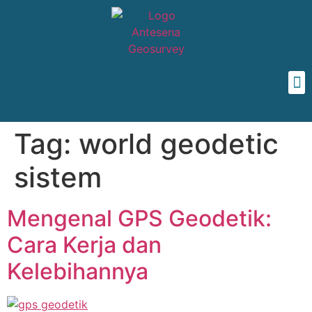
Tag:
world geodetic
sistem
Mengenal GPS Geodetik:
Cara Kerja dan
Kelebihannya