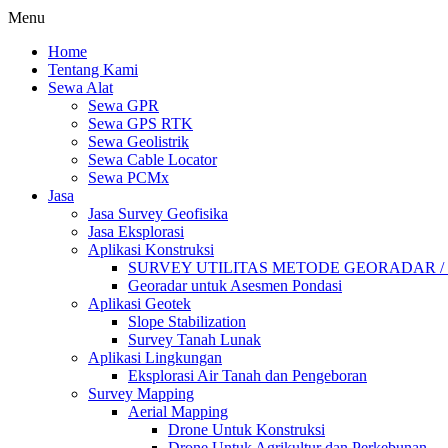
Menu
Home
Tentang Kami
Sewa Alat
Sewa GPR
Sewa GPS RTK
Sewa Geolistrik
Sewa Cable Locator
Sewa PCMx
Jasa
Jasa Survey Geofisika
Jasa Eksplorasi
Aplikasi Konstruksi
SURVEY UTILITAS METODE GEORADAR /
Georadar untuk Asesmen Pondasi
Aplikasi Geotek
Slope Stabilization
Survey Tanah Lunak
Aplikasi Lingkungan
Eksplorasi Air Tanah dan Pengeboran
Survey Mapping
Aerial Mapping
Drone Untuk Konstruksi
Drone Untuk Agrikultur dan Perkebunan