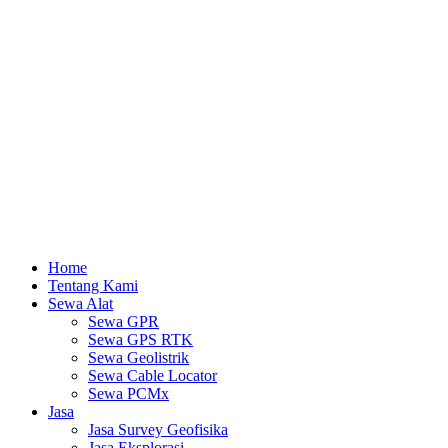
Lewati
ke
konten
Home
Tentang Kami
Sewa Alat
Sewa GPR
Sewa GPS RTK
Sewa Geolistrik
Sewa Cable Locator
Sewa PCMx
Jasa
Jasa Survey Geofisika
Jasa Eksplorasi