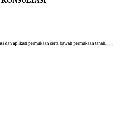
/KONSULTASI
usi dan aplikasi permukaan serta bawah permukaan tanah.
familion
backdrop bandung
event production