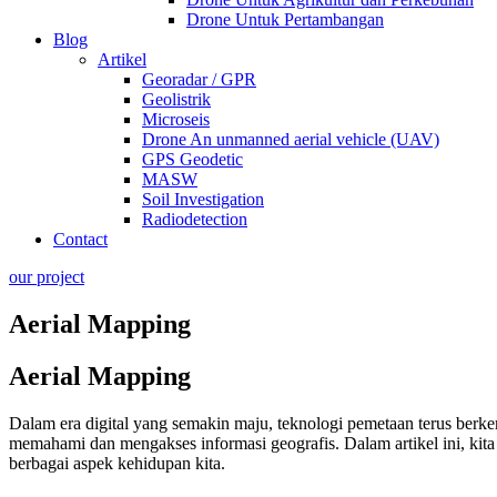
Drone Untuk Pertambangan
Blog
Artikel
Georadar / GPR
Geolistrik
Microseis
Drone An unmanned aerial vehicle (UAV)
GPS Geodetic
MASW
Soil Investigation
Radiodetection
Contact
our project
Aerial Mapping
Aerial Mapping
Dalam era digital yang semakin maju, teknologi pemetaan terus berke
memahami dan mengakses informasi geografis. Dalam artikel ini, kit
berbagai aspek kehidupan kita.