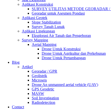
Aplikasi Konstruksi
SURVEY UTILITAS METODE GEORADAR /
Georadar untuk Asesmen Pondasi
Aplikasi Geotek
Slope Stabilization
Survey Tanah Lunak
Aplikasi Lingkungan
Eksplorasi Air Tanah dan Pengeboran
Survey Mapping
Aerial Mapping
Drone Untuk Konstruksi
Drone Untuk Agrikultur dan Perkebunan
Drone Untuk Pertambangan
Blog
Artikel
Georadar / GPR
Geolistrik
Microseis
Drone An unmanned aerial vehicle (UAV)
GPS Geodetic
MASW
Soil Investigation
Radiodetection
Contact