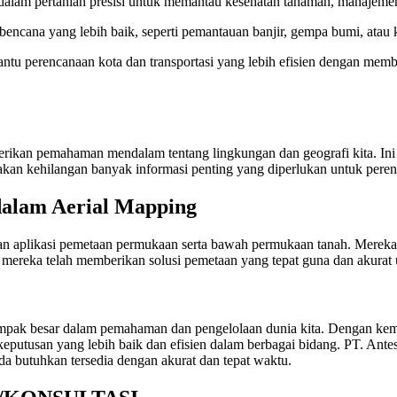
dalam pertanian presisi untuk memantau kesehatan tanaman, manajemen
encana yang lebih baik, seperti pemantauan banjir, gempa bumi, atau 
tu perencanaan kota dan transportasi yang lebih efisien dengan membe
ikan pemahaman mendalam tentang lingkungan dan geografi kita. Ini
akan kehilangan banyak informasi penting yang diperlukan untuk peren
dalam Aerial Mapping
 dan aplikasi pemetaan permukaan serta bawah permukaan tanah. Mere
 mereka telah memberikan solusi pemetaan yang tepat guna dan akurat u
 dampak besar dalam pemahaman dan pengelolaan dunia kita. Dengan 
eputusan yang lebih baik dan efisien dalam berbagai bidang. PT. Ante
 butuhkan tersedia dengan akurat dan tepat waktu.