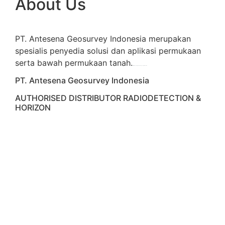
About Us
PT. Antesena Geosurvey Indonesia merupakan
spesialis penyedia solusi dan aplikasi permukaan
serta bawah permukaan tanah.
familion
backdrop bandung
event production
PT. Antesena Geosurvey Indonesia
AUTHORISED DISTRIBUTOR RADIODETECTION &
HORIZON