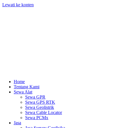
Lewati ke konten
Home
Tentang Kami
Sewa Alat
Sewa GPR
Sewa GPS RTK
Sewa Geolistrik
Sewa Cable Locator
Sewa PCMx
Jasa
Jasa Survey Geofisika