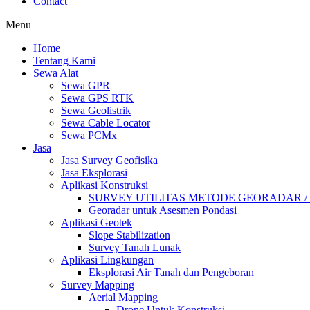
Contact
Menu
Home
Tentang Kami
Sewa Alat
Sewa GPR
Sewa GPS RTK
Sewa Geolistrik
Sewa Cable Locator
Sewa PCMx
Jasa
Jasa Survey Geofisika
Jasa Eksplorasi
Aplikasi Konstruksi
SURVEY UTILITAS METODE GEORADAR /
Georadar untuk Asesmen Pondasi
Aplikasi Geotek
Slope Stabilization
Survey Tanah Lunak
Aplikasi Lingkungan
Eksplorasi Air Tanah dan Pengeboran
Survey Mapping
Aerial Mapping
Drone Untuk Konstruksi