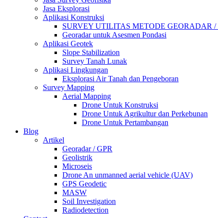
Jasa Eksplorasi
Aplikasi Konstruksi
SURVEY UTILITAS METODE GEORADAR /
Georadar untuk Asesmen Pondasi
Aplikasi Geotek
Slope Stabilization
Survey Tanah Lunak
Aplikasi Lingkungan
Eksplorasi Air Tanah dan Pengeboran
Survey Mapping
Aerial Mapping
Drone Untuk Konstruksi
Drone Untuk Agrikultur dan Perkebunan
Drone Untuk Pertambangan
Blog
Artikel
Georadar / GPR
Geolistrik
Microseis
Drone An unmanned aerial vehicle (UAV)
GPS Geodetic
MASW
Soil Investigation
Radiodetection