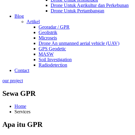
Drone Untuk Agrikultur dan Perkebunan
Drone Untuk Pertambangan
Blog
Artikel
Georadar / GPR
Geolistrik
Microseis
Drone An unmanned aerial vehicle (UAV)
GPS Geodetic
MASW
Soil Investigation
Radiodetection
Contact
our project
Sewa GPR
Home
Services
Apa itu GPR