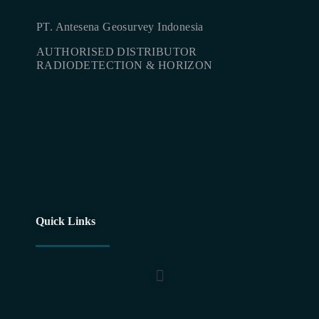
production
PT. Antesena Geosurvey Indonesia
AUTHORISED DISTRIBUTOR
RADIODETECTION & HORIZON
Quick Links
Utility Maping For Horizontal Direct Drilling (HDD) Plan