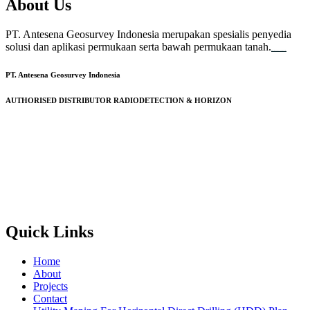
About Us
PT. Antesena Geosurvey Indonesia merupakan spesialis penyedia
solusi dan aplikasi permukaan serta bawah permukaan tanah.
familion
backdrop bandung
event production
PT. Antesena Geosurvey Indonesia
AUTHORISED DISTRIBUTOR RADIODETECTION & HORIZON
Quick Links
Home
About
Projects
Contact