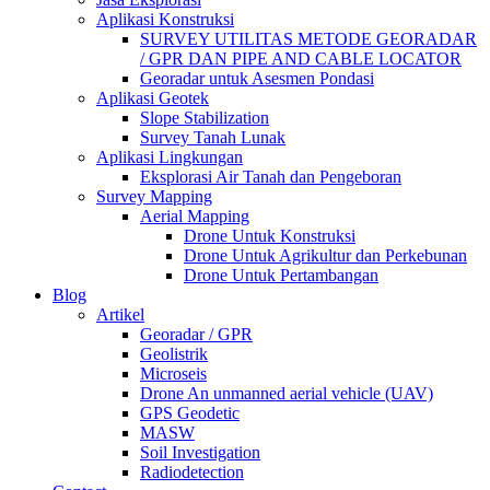
Aplikasi Konstruksi
SURVEY UTILITAS METODE GEORADAR
/ GPR DAN PIPE AND CABLE LOCATOR
Georadar untuk Asesmen Pondasi
Aplikasi Geotek
Slope Stabilization
Survey Tanah Lunak
Aplikasi Lingkungan
Eksplorasi Air Tanah dan Pengeboran
Survey Mapping
Aerial Mapping
Drone Untuk Konstruksi
Drone Untuk Agrikultur dan Perkebunan
Drone Untuk Pertambangan
Blog
Artikel
Georadar / GPR
Geolistrik
Microseis
Drone An unmanned aerial vehicle (UAV)
GPS Geodetic
MASW
Soil Investigation
Radiodetection