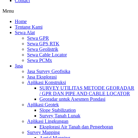
Contact
Menu
Home
Tentang Kami
Sewa Alat
Sewa GPR
Sewa GPS RTK
Sewa Geolistrik
Sewa Cable Locator
Sewa PCMx
Jasa
Jasa Survey Geofisika
Jasa Eksplorasi
Aplikasi Konstruksi
SURVEY UTILITAS METODE GEORADAR
/ GPR DAN PIPE AND CABLE LOCATOR
Georadar untuk Asesmen Pondasi
Aplikasi Geotek
Slope Stabilization
Survey Tanah Lunak
Aplikasi Lingkungan
Eksplorasi Air Tanah dan Pengeboran
Survey Mapping
Aerial Mapping