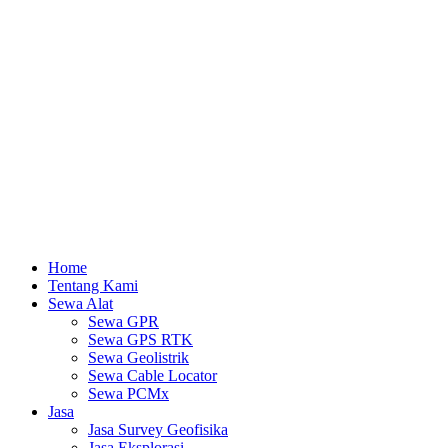
Lewati
ke
konten
Home
Tentang Kami
Sewa Alat
Sewa GPR
Sewa GPS RTK
Sewa Geolistrik
Sewa Cable Locator
Sewa PCMx
Jasa
Jasa Survey Geofisika
Jasa Eksplorasi