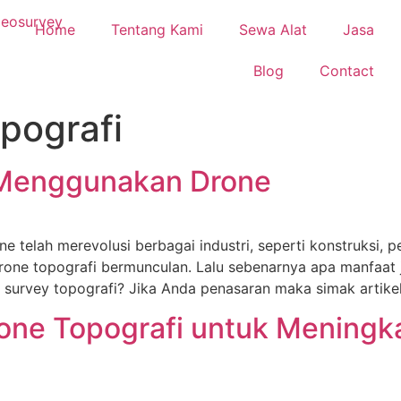
Home
Tentang Kami
Sewa Alat
Jasa
Blog
Contact
opografi
 Menggunakan Drone
ne telah merevolusi berbagai industri, seperti konstruksi,
rone topografi bermunculan. Lalu sebenarnya apa manfaat j
urvey topografi? Jika Anda penasaran maka simak artikel i
e Topografi untuk Meningkat