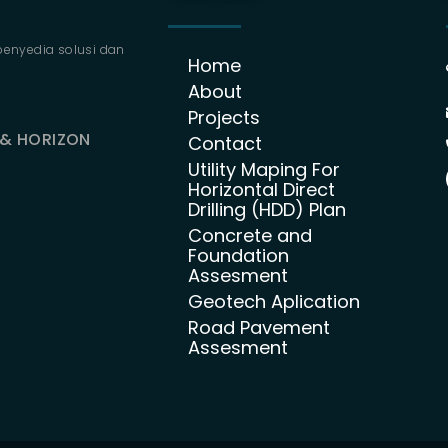
penyedia solusi dan
Home
 production
About
Projects
 & HORIZON
Contact
Utility Maping For
Horizontal Direct
Drilling (HDD) Plan
Concrete and
Foundation
Assesment
Geotech Aplication
Road Pavement
Assesment