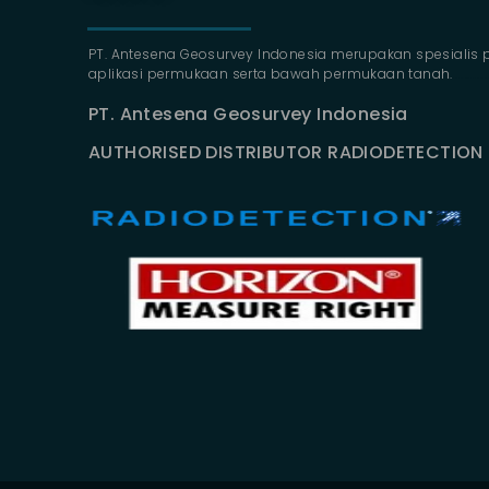
PT. Antesena Geosurvey Indonesia merupakan spesialis 
aplikasi permukaan serta bawah permukaan tanah.
familion
backdrop bandung
event
PT. Antesena Geosurvey Indonesia
AUTHORISED DISTRIBUTOR RADIODETECTION