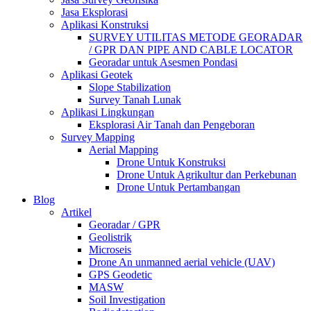
Jasa Eksplorasi
Aplikasi Konstruksi
SURVEY UTILITAS METODE GEORADAR
/ GPR DAN PIPE AND CABLE LOCATOR
Georadar untuk Asesmen Pondasi
Aplikasi Geotek
Slope Stabilization
Survey Tanah Lunak
Aplikasi Lingkungan
Eksplorasi Air Tanah dan Pengeboran
Survey Mapping
Aerial Mapping
Drone Untuk Konstruksi
Drone Untuk Agrikultur dan Perkebunan
Drone Untuk Pertambangan
Blog
Artikel
Georadar / GPR
Geolistrik
Microseis
Drone An unmanned aerial vehicle (UAV)
GPS Geodetic
MASW
Soil Investigation