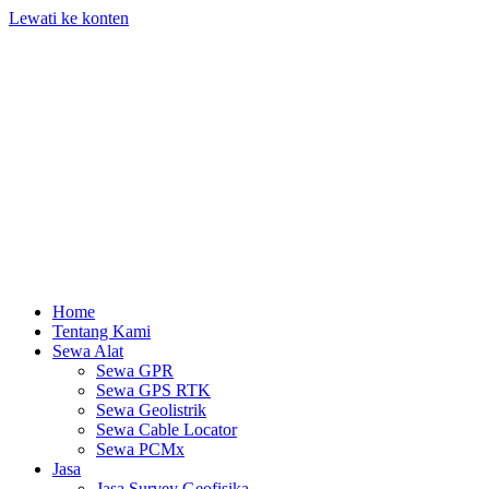
Lewati ke konten
Home
Tentang Kami
Sewa Alat
Sewa GPR
Sewa GPS RTK
Sewa Geolistrik
Sewa Cable Locator
Sewa PCMx
Jasa
Jasa Survey Geofisika