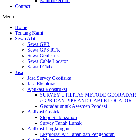
Radiodetection
Contact
Menu
Home
Tentang Kami
Sewa Alat
Sewa GPR
Sewa GPS RTK
Sewa Geolistrik
Sewa Cable Locator
Sewa PCMx
Jasa
Jasa Survey Geofisika
Jasa Eksplorasi
Aplikasi Konstruksi
SURVEY UTILITAS METODE GEORADAR
/ GPR DAN PIPE AND CABLE LOCATOR
Georadar untuk Asesmen Pondasi
Aplikasi Geotek
Slope Stabilization
Survey Tanah Lunak
Aplikasi Lingkungan
Eksplorasi Air Tanah dan Pengeboran
Survey Mapping