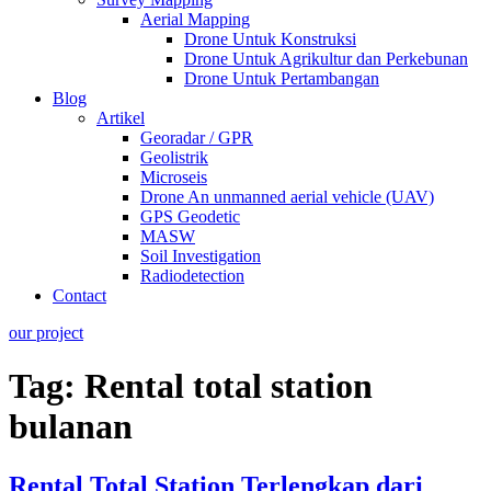
Aerial Mapping
Drone Untuk Konstruksi
Drone Untuk Agrikultur dan Perkebunan
Drone Untuk Pertambangan
Blog
Artikel
Georadar / GPR
Geolistrik
Microseis
Drone An unmanned aerial vehicle (UAV)
GPS Geodetic
MASW
Soil Investigation
Radiodetection
Contact
our project
Tag:
Rental total station
bulanan
Rental Total Station Terlengkap dari