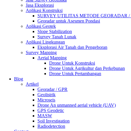
Jasa Eksplorasi
Aplikasi Konstruksi
SURVEY UTILITAS METODE GEORADAR /
Georadar untuk Asesmen Pondasi
Aplikasi Geotek
Slope Stabilization
Survey Tanah Lunak
Aplikasi Lingkungan
Eksplorasi Air Tanah dan Pengeboran
Survey Mapping
Aerial Mapping
Drone Untuk Konstruksi
Drone Untuk Agrikultur dan Perkebunan
Drone Untuk Pertambangan
Blog
Artikel
Georadar / GPR
Geolistrik
Microseis
Drone An unmanned aerial vehicle (UAV)
GPS Geodetic
MASW
Soil Investigation
Radiodetection