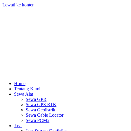
Lewati ke konten
Home
Tentang Kami
Sewa Alat
Sewa GPR
Sewa GPS RTK
Sewa Geolistrik
Sewa Cable Locator
Sewa PCMx
Jasa
Jasa Survey Geofisika