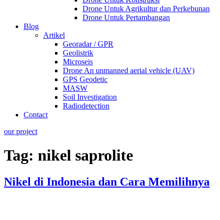
Drone Untuk Agrikultur dan Perkebunan
Drone Untuk Pertambangan
Blog
Artikel
Georadar / GPR
Geolistrik
Microseis
Drone An unmanned aerial vehicle (UAV)
GPS Geodetic
MASW
Soil Investigation
Radiodetection
Contact
our project
Tag:
nikel saprolite
Nikel di Indonesia dan Cara Memilihnya