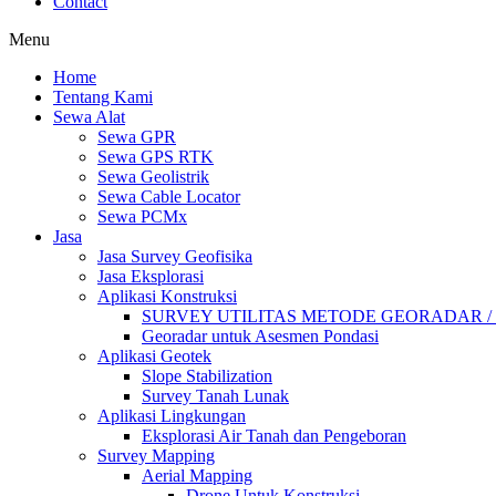
Contact
Menu
Home
Tentang Kami
Sewa Alat
Sewa GPR
Sewa GPS RTK
Sewa Geolistrik
Sewa Cable Locator
Sewa PCMx
Jasa
Jasa Survey Geofisika
Jasa Eksplorasi
Aplikasi Konstruksi
SURVEY UTILITAS METODE GEORADAR /
Georadar untuk Asesmen Pondasi
Aplikasi Geotek
Slope Stabilization
Survey Tanah Lunak
Aplikasi Lingkungan
Eksplorasi Air Tanah dan Pengeboran
Survey Mapping
Aerial Mapping
Drone Untuk Konstruksi