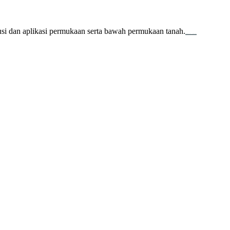
usi dan aplikasi permukaan serta bawah permukaan tanah.
familion
backdrop bandung
event production