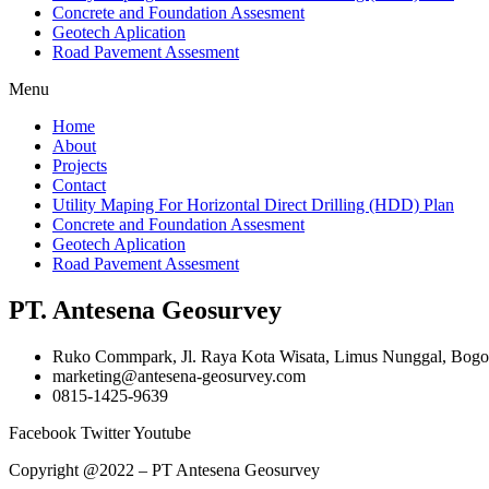
Concrete and Foundation Assesment
Geotech Aplication
Road Pavement Assesment
Menu
Home
About
Projects
Contact
Utility Maping For Horizontal Direct Drilling (HDD) Plan
Concrete and Foundation Assesment
Geotech Aplication
Road Pavement Assesment
PT. Antesena Geosurvey
Ruko Commpark, Jl. Raya Kota Wisata, Limus Nunggal, Bogor
marketing@antesena-geosurvey.com
0815-1425-9639
Facebook
Twitter
Youtube
Copyright @2022 – PT Antesena Geosurvey