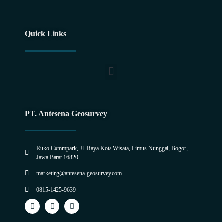
Quick Links
Utility Maping For Horizontal Direct Drilling (HDD) Plan
PT. Antesena Geosurvey
Ruko Commpark, Jl. Raya Kota Wisata, Limus Nunggal, Bogor,
Jawa Barat 16820
marketing@antesena-geosurvey.com
0815-1425-9639