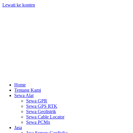
Lewati ke konten
Home
Tentang Kami
Sewa Alat
Sewa GPR
Sewa GPS RTK
Sewa Geolistrik
Sewa Cable Locator
Sewa PCMx
Jasa
Jasa Survey Geofisika