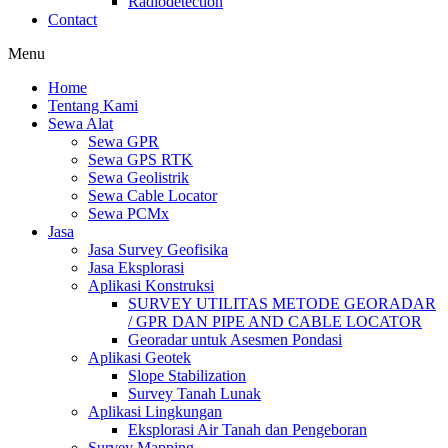
Radiodetection
Contact
Menu
Home
Tentang Kami
Sewa Alat
Sewa GPR
Sewa GPS RTK
Sewa Geolistrik
Sewa Cable Locator
Sewa PCMx
Jasa
Jasa Survey Geofisika
Jasa Eksplorasi
Aplikasi Konstruksi
SURVEY UTILITAS METODE GEORADAR
/ GPR DAN PIPE AND CABLE LOCATOR
Georadar untuk Asesmen Pondasi
Aplikasi Geotek
Slope Stabilization
Survey Tanah Lunak
Aplikasi Lingkungan
Eksplorasi Air Tanah dan Pengeboran
Survey Mapping