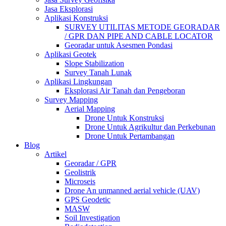
Jasa Eksplorasi
Aplikasi Konstruksi
SURVEY UTILITAS METODE GEORADAR
/ GPR DAN PIPE AND CABLE LOCATOR
Georadar untuk Asesmen Pondasi
Aplikasi Geotek
Slope Stabilization
Survey Tanah Lunak
Aplikasi Lingkungan
Eksplorasi Air Tanah dan Pengeboran
Survey Mapping
Aerial Mapping
Drone Untuk Konstruksi
Drone Untuk Agrikultur dan Perkebunan
Drone Untuk Pertambangan
Blog
Artikel
Georadar / GPR
Geolistrik
Microseis
Drone An unmanned aerial vehicle (UAV)
GPS Geodetic
MASW
Soil Investigation