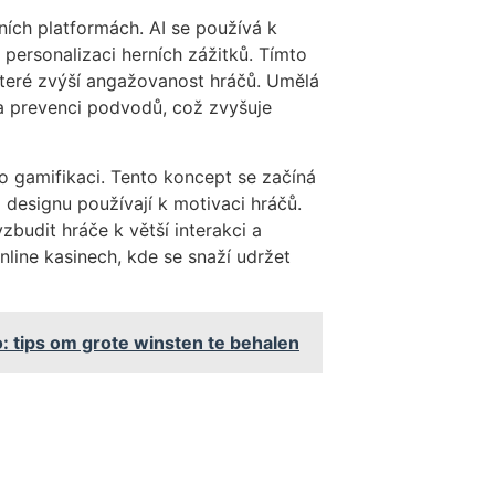
rních platformách. AI se používá k
personalizaci herních zážitků. Tímto
teré zvýší angažovanost hráčů. Umělá
 a prevenci podvodů, což zvyšuje
 o gamifikaci. Tento koncept se začíná
 designu používají k motivaci hráčů.
zbudit hráče k větší interakci a
line kasinech, kde se snaží udržet
o: tips om grote winsten te behalen