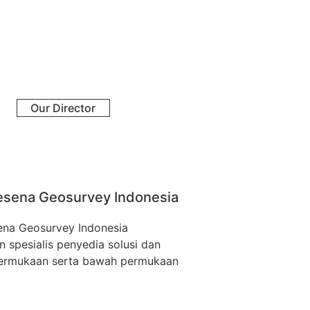
Our Director
esena Geosurvey Indonesia
ena Geosurvey Indonesia
 spesialis penyedia solusi dan
permukaan serta bawah permukaan