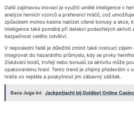
Další zajímavou inovací je využití umělé inteligence v he
analýze herních vzorců a preferencí hráčů, což umožňuje 
způsobem mohou kasina nabízet cílené bonusy a akce, k
inteligence také pomáhá při detekci podezřelých aktivit
bezpečnost celého odvětví.
V neposlední řadě je důležité zmínit také rostoucí zájem
integrovat do hazardního průmyslu, kdy se prvky herního
Získávání bodů, trofejí nebo bonusů za aktivitu může pov
opakovanému hraní. Tento trend je zřejmý především v on
hráče co nejdéle a poskytnout jim zábavný zážitek.
Baca Juga ini:
Jackpotjacht bij Goldbet Online Casin