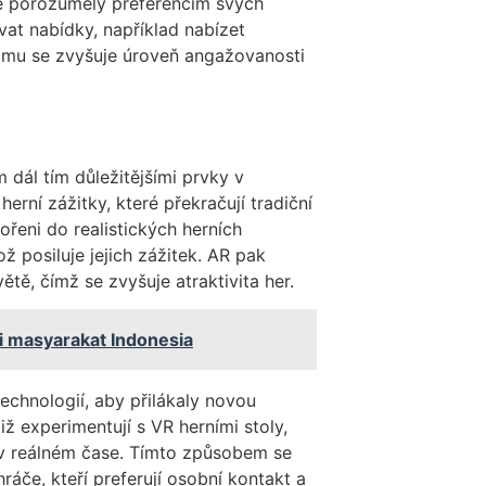
épe porozuměly preferencím svých
at nabídky, například nabízet
tomu se zvyšuje úroveň angažovanosti
ím dál tím důležitějšími prvky v
erní zážitky, které překračují tradiční
ořeni do realistických herních
ž posiluje jejich zážitek. AR pak
ětě, čímž se zvyšuje atraktivita her.
i masyarakat Indonesia
technologií, aby přilákaly novou
iž experimentují s VR herními stoly,
i v reálném čase. Tímto způsobem se
ráče, kteří preferují osobní kontakt a