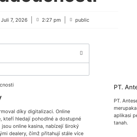
Juli 7, 2026
2:27 pm
public
cnosti
PT. Ant
y
PT. Antes
merupakan
moval díky digitalizaci. Online
aplikasi 
, kteří hledají pohodlné a dostupné
tanah.
 jsou online kasina, nabízejí široký
mi dealery, čímž přitahují stále více