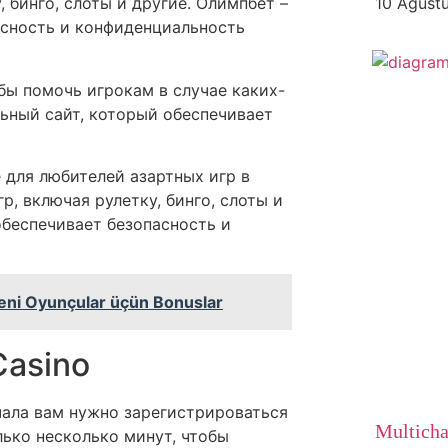
10 Agust
 бинго, слоты и другие. Олимпбет –
асность и конфиденциальность
бы помочь игрокам в случае каких-
ьный сайт, который обеспечивает
 для любителей азартных игр в
р, включая рулетку, бинго, слоты и
обеспечивает безопасность и
eni Oyunçular üçün Bonuslar
Casino
ачала вам нужно зарегистрироваться
Multicha
лько несколько минут, чтобы