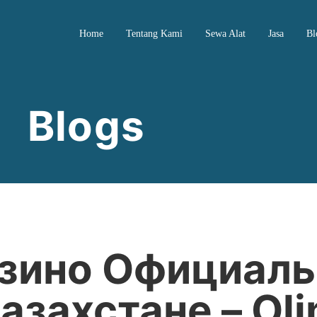
Home
Tentang Kami
Sewa Alat
Jasa
Bl
Blogs
зино Официал
азахстане – Ol