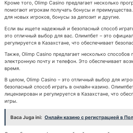
Кроме того, Olimp Casino предлагает несколько про
помогают игрокам получать бонусы и преимущества.
для новых игроков, бонусы за депозит и другие.
Если вы ищете надежный и безопасный способ играть 
это отличный выбор для вас. Олимпбет – это официа
регулируется в Казахстане, что обеспечивает безопа
Также, Olimp Casino предлагает несколько способов 
электронную почту и телефон. Это обеспечивает во
время.
В целом, Olimp Casino – это отличный выбор для игр
безопасный способ играть в онлайн-казино. Олимпбе
лицензирован и регулируется в Казахстане, что обес
игры.
Baca Juga ini:
Онлайн казино с регистрацией в По