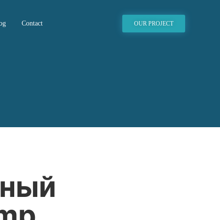
og
Contact
OUR PROJECT
ьный
imp