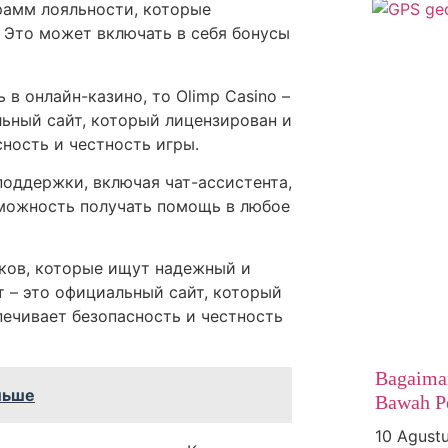
грамм лояльности, которые
 Это может включать в себя бонусы
в онлайн-казино, то Olimp Casino –
льный сайт, который лицензирован и
сность и честность игры.
поддержки, включая чат-ассистента,
зможность получать помощь в любое
оков, которые ищут надежный и
т – это официальный сайт, который
печивает безопасность и честность
Bagaima
льше
Bawah P
10 Agust