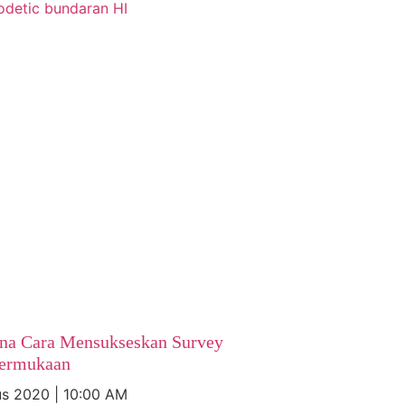
na Cara Mensukseskan Survey
ermukaan
us 2020
10:00 AM