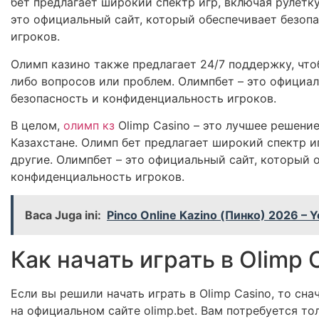
бет предлагает широкий спектр игр, включая рулетку,
это официальный сайт, который обеспечивает безоп
игроков.
Олимп казино также предлагает 24/7 поддержку, что
либо вопросов или проблем. Олимпбет – это официал
безопасность и конфиденциальность игроков.
В целом,
олимп кз
Olimp Casino – это лучшее решение
Казахстане. Олимп бет предлагает широкий спектр иг
другие. Олимпбет – это официальный сайт, который 
конфиденциальность игроков.
Baca Juga ini:
Pinco Online Kazino (Пинко) 2026 – Y
Как начать играть в Olimp 
Если вы решили начать играть в Olimp Casino, то сн
на официальном сайте olimp.bet. Вам потребуется то