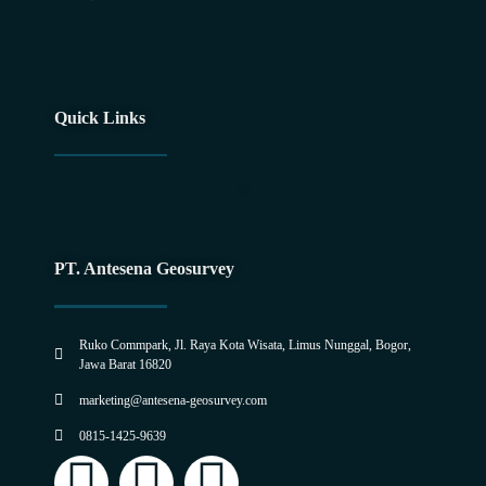
Quick Links
Utility Maping For Horizontal Direct Drilling (HDD) Plan
PT. Antesena Geosurvey
Ruko Commpark, Jl. Raya Kota Wisata, Limus Nunggal, Bogor,
Jawa Barat 16820
marketing@antesena-geosurvey.com
0815-1425-9639