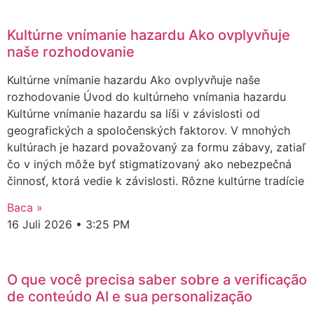
Kultúrne vnímanie hazardu Ako ovplyvňuje
naše rozhodovanie
Kultúrne vnímanie hazardu Ako ovplyvňuje naše
rozhodovanie Úvod do kultúrneho vnímania hazardu
Kultúrne vnímanie hazardu sa líši v závislosti od
geografických a spoločenských faktorov. V mnohých
kultúrach je hazard považovaný za formu zábavy, zatiaľ
čo v iných môže byť stigmatizovaný ako nebezpečná
činnosť, ktorá vedie k závislosti. Rôzne kultúrne tradície
Baca »
16 Juli 2026
3:25 PM
O que você precisa saber sobre a verificação
de conteúdo AI e sua personalização