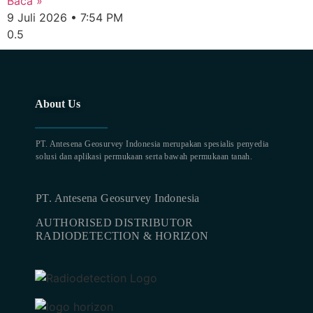
Baca »
9 Juli 2026
7:54 PM
About Us
PT. Antesena Geosurvey Indonesia merupakan spesialis penyedia
solusi dan aplikasi permukaan serta bawah permukaan tanah.
familion
backdrop bandung
event
production
PT. Antesena Geosurvey Indonesia
AUTHORISED DISTRIBUTOR
RADIODETECTION & HORIZON