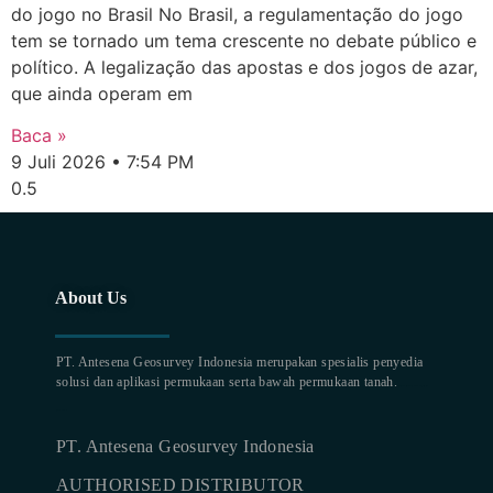
do jogo no Brasil No Brasil, a regulamentação do jogo
tem se tornado um tema crescente no debate público e
político. A legalização das apostas e dos jogos de azar,
que ainda operam em
Baca »
9 Juli 2026
7:54 PM
About Us
PT. Antesena Geosurvey Indonesia merupakan spesialis penyedia
solusi dan aplikasi permukaan serta bawah permukaan tanah.
familion
backdrop bandung
event
production
PT. Antesena Geosurvey Indonesia
AUTHORISED DISTRIBUTOR