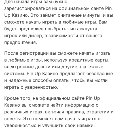
Для начала игры вам нужно
зарегистрироваться на официальном сайте Pin
Up Казино. Это займет считанные минуты, и вы
сможете начать играть в любимые игры. Вам
будет предложено выбрать тип аккаунта –
игрок или дилер, в зависимости от вашего
предпочтения.
После регистрации вы сможете начать играть
в любимые игры, используя кредитные карты,
электронные деньги или другие платежные
системы. Pin Up Казино предлагает безопасные
и надежные способы оплаты, чтобы вы могли
играть с уверенностью.
Кроме того, на официальном сайте Pin Up
Казино вы сможете найти информацию о
различных играх, включая правила, стратегии и
советы. Это поможет вам начать играть с
уверенностью и улучшить свои навыки.