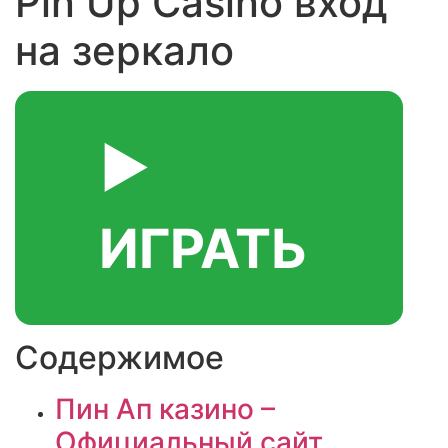
Pin Up Casino вход
на зеркало
▶️
ИГРАТЬ
Содержимое
Пин Ап казино –
Официальный сайт