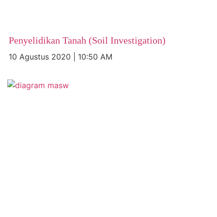
Penyelidikan Tanah (Soil Investigation)
10 Agustus 2020
10:50 AM