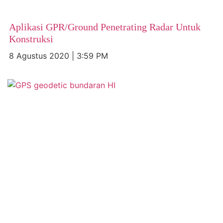
Aplikasi GPR/Ground Penetrating Radar Untuk
Konstruksi
8 Agustus 2020
3:59 PM