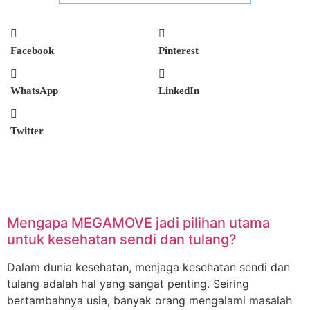
Facebook
Pinterest
WhatsApp
LinkedIn
Twitter
Mengapa MEGAMOVE jadi pilihan utama
untuk kesehatan sendi dan tulang?
Dalam dunia kesehatan, menjaga kesehatan sendi dan
tulang adalah hal yang sangat penting. Seiring
bertambahnya usia, banyak orang mengalami masalah