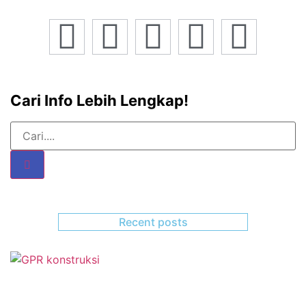
Cari Info Lebih Lengkap!
Recent posts