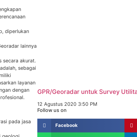
lengkapan
perencanaan
p, diperlukan
eoradar lainnya
 secara akurat.
adalah, sebagai
iliki
sarkan layanan
ungan dengan
GPR/Georadar untuk Survey Utilit
ofesional.
12 Agustus 2020
3:50 PM
Follow us on
asi pada jasa
Facebook
 geologi.