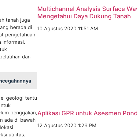
Multichannel Analysis Surface W
Mengetahui Daya Dukung Tanah
ah tanah juga
yang berada di
10 Agustus 2020
11:51 AM
kat pengetahuan
informasi.
tuk
elatihan dan
encegahannya
ei geologi tentu
untuk
Aplikasi GPR untuk Asesmen Pon
elum penggalian,
in ada di bawah
12 Agustus 2020
1:26 PM
lokasi
i utilitas.