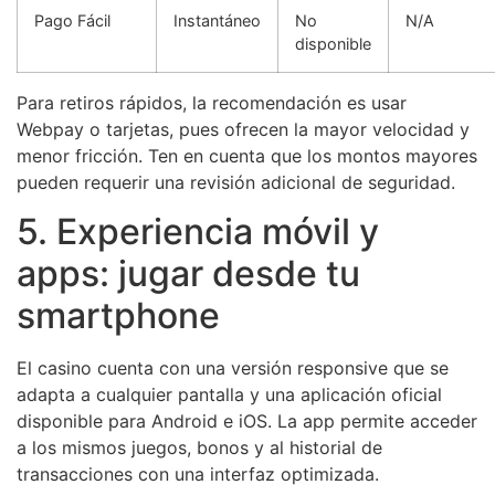
Pago Fácil
Instantáneo
No
N/A
disponible
Para retiros rápidos, la recomendación es usar
Webpay o tarjetas, pues ofrecen la mayor velocidad y
menor fricción. Ten en cuenta que los montos mayores
pueden requerir una revisión adicional de seguridad.
5. Experiencia móvil y
apps: jugar desde tu
smartphone
El casino cuenta con una versión responsive que se
adapta a cualquier pantalla y una aplicación oficial
disponible para Android e iOS. La app permite acceder
a los mismos juegos, bonos y al historial de
transacciones con una interfaz optimizada.