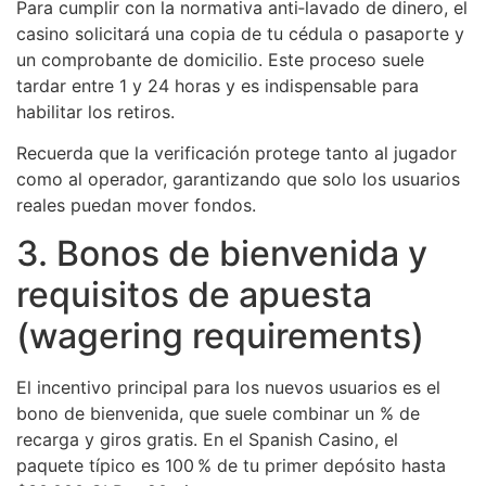
Para cumplir con la normativa anti‑lavado de dinero, el
casino solicitará una copia de tu cédula o pasaporte y
un comprobante de domicilio. Este proceso suele
tardar entre 1 y 24 horas y es indispensable para
habilitar los retiros.
Recuerda que la verificación protege tanto al jugador
como al operador, garantizando que solo los usuarios
reales puedan mover fondos.
3. Bonos de bienvenida y
requisitos de apuesta
(wagering requirements)
El incentivo principal para los nuevos usuarios es el
bono de bienvenida, que suele combinar un % de
recarga y giros gratis. En el Spanish Casino, el
paquete típico es 100 % de tu primer depósito hasta