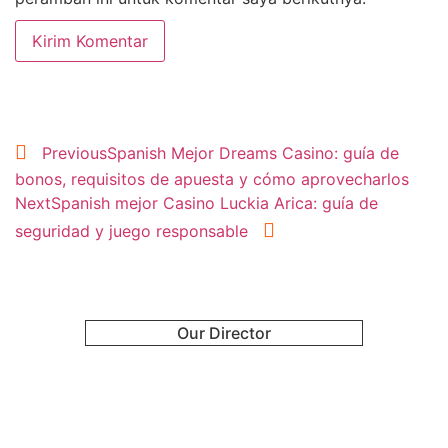
Previous
Spanish Mejor Dreams Casino: guía de
bonos, requisitos de apuesta y cómo aprovecharlos
Next
Spanish mejor Casino Luckia Arica: guía de
seguridad y juego responsable
Our Director