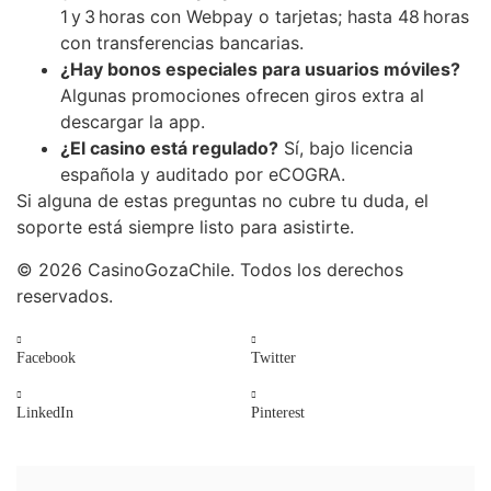
1 y 3 horas con Webpay o tarjetas; hasta 48 horas
con transferencias bancarias.
¿Hay bonos especiales para usuarios móviles?
Algunas promociones ofrecen giros extra al
descargar la app.
¿El casino está regulado?
Sí, bajo licencia
española y auditado por eCOGRA.
Si alguna de estas preguntas no cubre tu duda, el
soporte está siempre listo para asistirte.
© 2026 CasinoGozaChile. Todos los derechos
reservados.
Facebook
Twitter
LinkedIn
Pinterest