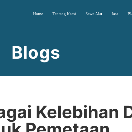
Home
Tentang Kami
Sewa Alat
Jasa
Bl
Blogs
bagai Kelebihan 
tuk Pemetaan