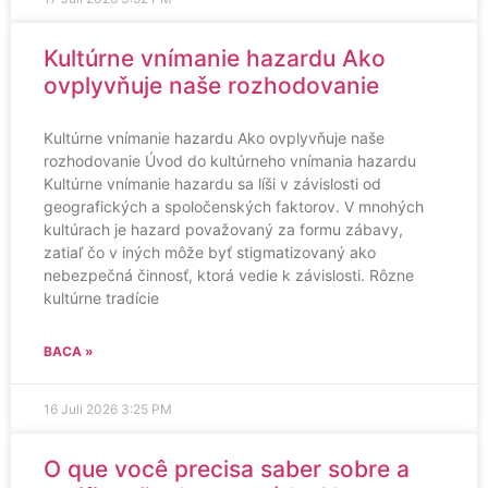
Kultúrne vnímanie hazardu Ako
ovplyvňuje naše rozhodovanie
Kultúrne vnímanie hazardu Ako ovplyvňuje naše
rozhodovanie Úvod do kultúrneho vnímania hazardu
Kultúrne vnímanie hazardu sa líši v závislosti od
geografických a spoločenských faktorov. V mnohých
kultúrach je hazard považovaný za formu zábavy,
zatiaľ čo v iných môže byť stigmatizovaný ako
nebezpečná činnosť, ktorá vedie k závislosti. Rôzne
kultúrne tradície
BACA »
16 Juli 2026
3:25 PM
O que você precisa saber sobre a