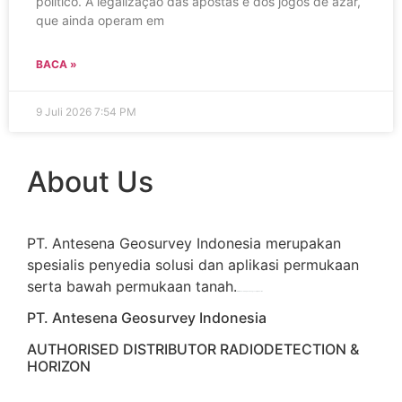
político. A legalização das apostas e dos jogos de azar,
que ainda operam em
BACA »
9 Juli 2026
7:54 PM
About Us
PT. Antesena Geosurvey Indonesia merupakan
spesialis penyedia solusi dan aplikasi permukaan
serta bawah permukaan tanah.
familion
backdrop bandung
event production
PT. Antesena Geosurvey Indonesia
AUTHORISED DISTRIBUTOR RADIODETECTION &
HORIZON